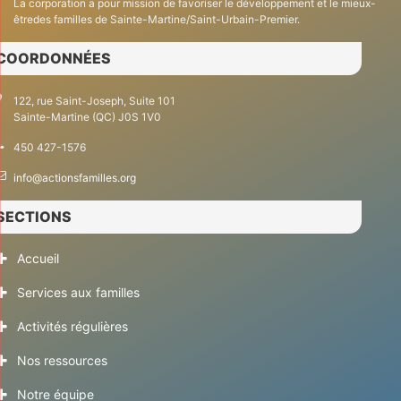
La corporation a pour mission de favoriser le développement et le mieux-
êtredes familles de Sainte-Martine/Saint-Urbain-Premier.
COORDONNÉES
122, rue Saint-Joseph, Suite 101
Sainte-Martine (QC) J0S 1V0
450 427-1576
info@actionsfamilles.org
SECTIONS
Accueil
Services aux familles
Activités régulières
Nos ressources
Notre équipe