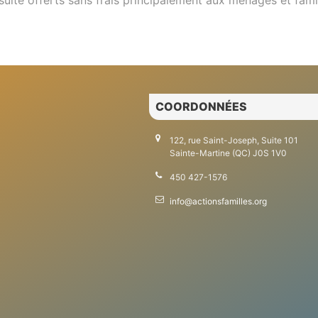
suite offerts sans frais principalement aux ménages et fam
COORDONNÉES
122, rue Saint-Joseph, Suite 101
Sainte-Martine (QC) J0S 1V0
450 427-1576
info@actionsfamilles.org