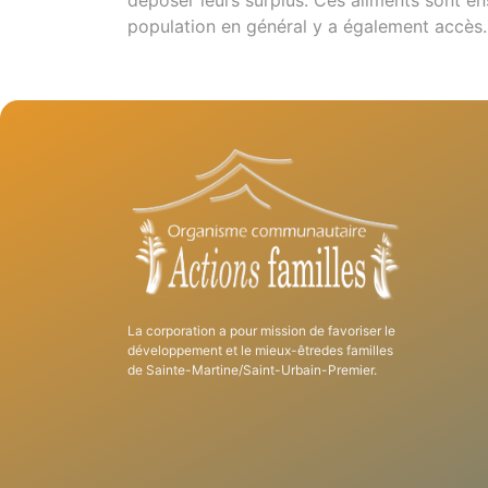
déposer leurs surplus. Ces aliments sont en
population en général y a également accès.
La corporation a pour mission de favoriser le
développement et le mieux-êtredes familles
de Sainte-Martine/Saint-Urbain-Premier.