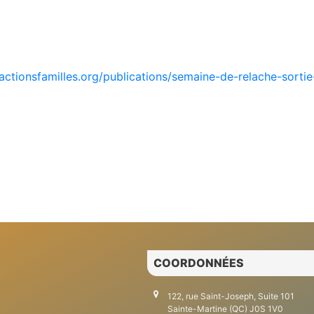
actionsfamilles.org/publications/semaine-de-relache-sorti
COORDONNÉES
122, rue Saint-Joseph, Suite 101
Sainte-Martine (QC) J0S 1V0